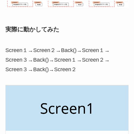
実際に動かしてみた
Screen１→Screen２→Back()→Screen１→
Screen３→Back()→Screen１→Screen２→
Screen３→Back()→Screen２